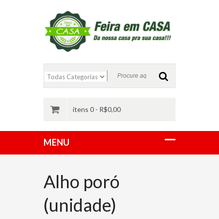
itens 0 -
R$
0,00
Alho poró
(unidade)