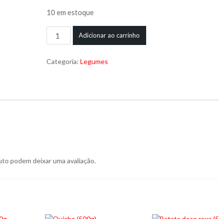
10 em estoque
Gengibre
Adicionar ao carrinho
(200g)
Categoria:
Legumes
quantidade
to podem deixar uma avaliação.