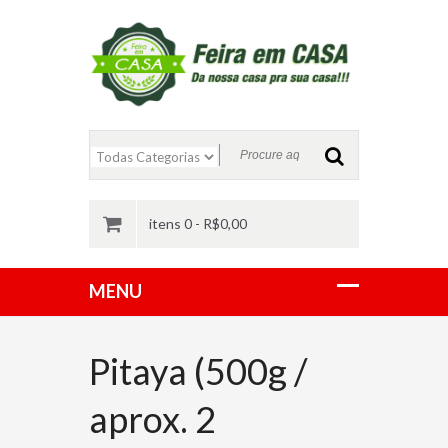
itens 0 -
R$
0,00
Pitaya (500g /
aprox. 2