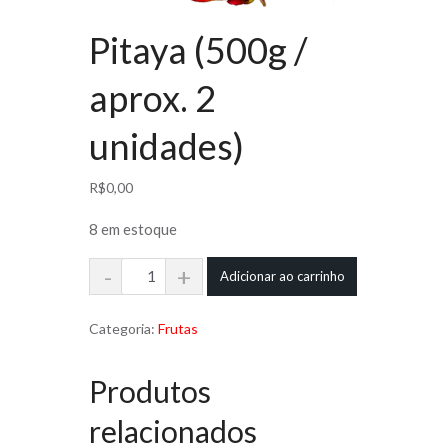
Pitaya (500g /
aprox. 2
unidades)
R$
0,00
8 em estoque
Pitaya
Adicionar ao carrinho
(500g
/
Categoria:
Frutas
aprox.
Produtos
2
unidades)
relacionados
quantidade